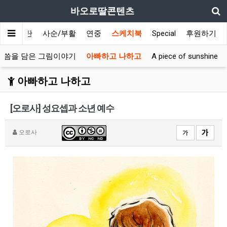
바오로딸콘텐츠
대림/성탄
사순/부활
연중
스케치북
Special
후원하기
말씀을 담은 그림이야기
아빠하고 나하고
A piece of sunshine
아빠하고 나하고
[오로사] 성요셉과 소년 예수
오로사