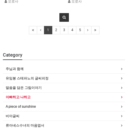
오로사
오로사
1
2
3
4
5
Category
주님과 함께
유임봉 스테파노의 글씨피정
말씀을 담은 그림이야기
아빠하고 나하고
A piece of sunshine
비아글씨
류아녜스수녀의 마음엽서