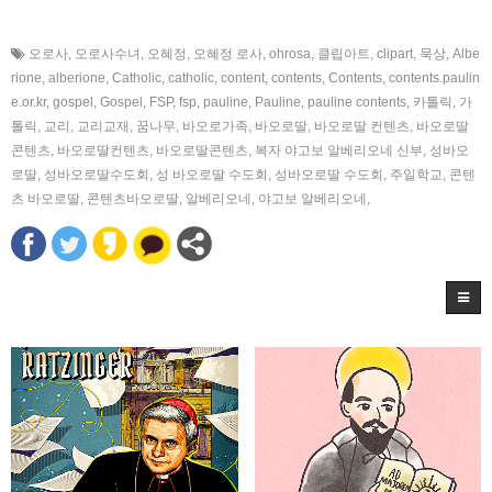
오로사
,
오로사수녀
,
오혜정
,
오혜정 로사
,
ohrosa
,
클립아트
,
clipart
,
묵상
,
Albe
rione
,
alberione
,
Catholic
,
catholic
,
content
,
contents
,
Contents
,
contents.paulin
e.or.kr
,
gospel
,
Gospel
,
FSP
,
fsp
,
pauline
,
Pauline
,
pauline contents
,
카톨릭
,
가
톨릭
,
교리
,
교리교재
,
꿈나무
,
바오로가족
,
바오로딸
,
바오로딸 컨텐츠
,
바오로딸
콘텐츠
,
바오로딸컨텐츠
,
바오로딸콘텐츠
,
복자 야고보 알베리오네 신부
,
성바오
로딸
,
성바오로딸수도회
,
성 바오로딸 수도회
,
성바오로딸 수도회
,
주일학교
,
콘텐
츠 바오로딸
,
콘텐츠바오로딸
,
알베리오네
,
야고보 알베리오네
,