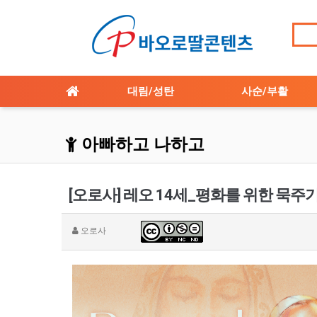
대림/성탄
사순/부활
아빠하고 나하고
[오로사] 레오 14세_평화를 위한 묵주
오로사