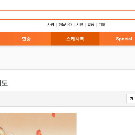
사랑
하늘나라
시편
말씀
기도
|
|
|
|
연중
스케치북
Special
기도