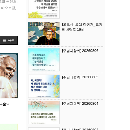
로딸 콘텐츠
,
 바오로딸
,
[오로사] 요셉 라칭거_교황
베네딕토 16세
목록
[주님과함께] 20260806
[주님과함께] 20260805
[주님과함께] 20260804
[오로사] 모든 성소는 아름다움의 길입니다_교황 레오 14세