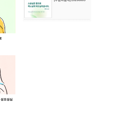
[주님과함께] 20260803
로
신 성모성심