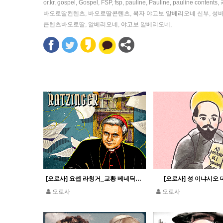
or.kr
,
gospel
,
Gospel
,
FSP
,
fsp
,
pauline
,
Pauline
,
pauline contents
,
바오로딸컨텐츠
,
바오로딸콘텐츠
,
복자 야고보 알베리오네 신부
,
성
콘텐츠바오로딸
,
알베리오네
,
야고보 알베리오네
,
[오로사] 요셉 라칭거_교황 베네딕토 16세
[오로사] 성 이냐시오 
오로사
오로사