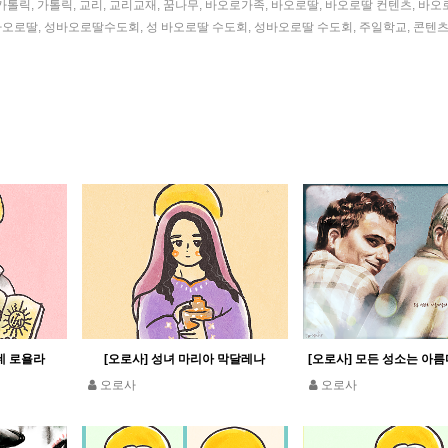
카톨릭
,
가톨릭
,
교리
,
교리교재
,
꿈나무
,
바오로가족
,
바오로딸
,
바오로딸 컨텐츠
,
바오
바오로딸
,
성바오로딸수도회
,
성 바오로딸 수도회
,
성바오로딸 수도회
,
주일학교
,
콘텐츠
데 로욜라
[오로사] 성녀 마리아 막달레나
오로사
오로사