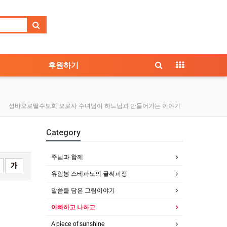
후원하기
성바오로딸수도회 오로사 수녀님이 하느님과 만들어가는 이야기
Category
주님과 함께
유임봉 스테파노의 글씨피정
말씀을 담은 그림이야기
아빠하고 나하고
A piece of sunshine