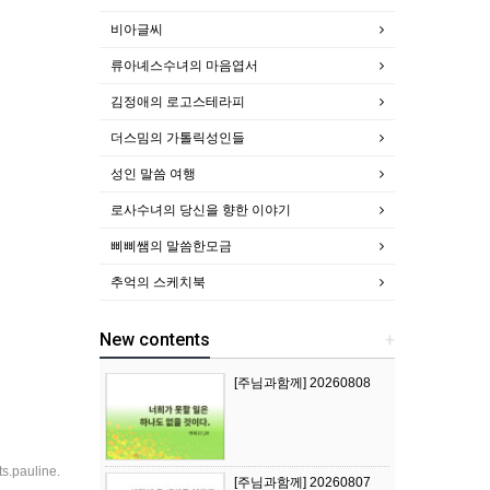
비아글씨
류아녜스수녀의 마음엽서
김정애의 로고스테라피
더스밈의 가톨릭성인들
성인 말씀 여행
로사수녀의 당신을 향한 이야기
삐삐쌤의 말씀한모금
추억의 스케치북
New contents
+
[주님과함께] 20260808
ts.pauline.
[주님과함께] 20260807